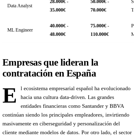
28.000€
-
50.000€
-
SQ
Data Analyst
35.000€
70.000€
Ta
40.000€
-
75.000€
-
Py
ML Engineer
48.000€
110.000€
M
Empresas que lideran la
contratación en España
E
l ecosistema empresarial español ha evolucionado
hacia una cultura data-driven. Las grandes
entidades financieras como Santander y BBVA
continúan siendo los principales empleadores, invirtiendo
masivamente en ciberseguridad y personalización del
cliente mediante modelos de datos. Por otro lado, el sector