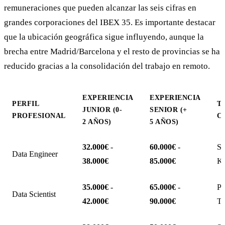
remuneraciones que pueden alcanzar las seis cifras en
grandes corporaciones del IBEX 35. Es importante destacar
que la ubicación geográfica sigue influyendo, aunque la
brecha entre Madrid/Barcelona y el resto de provincias se ha
reducido gracias a la consolidación del trabajo en remoto.
EXPERIENCIA
EXPERIENCIA
PERFIL
T
JUNIOR (0-
SENIOR (+
PROFESIONAL
C
2 AÑOS
)
5 AÑOS
)
32.000€
-
60.000€
-
Sp
Data Engineer
38.000€
85.000€
Ku
35.000€
-
65.000€
-
Py
Data Scientist
42.000€
90.000€
Te