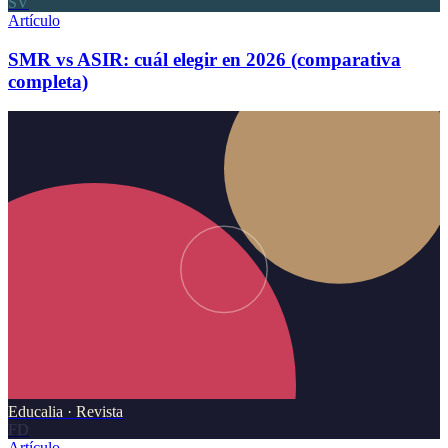
SV
Artículo
SMR vs ASIR: cuál elegir en 2026 (comparativa
completa)
Educalia · Revista
FD
Artículo