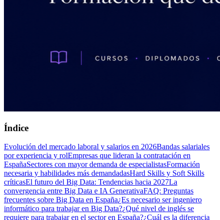
Índice
Evolución del mercado laboral y salarios en 2026
Bandas salariales
por experiencia y rol
Empresas que lideran la contratación en
España
Sectores con mayor demanda de especialistas
Formación
necesaria y habilidades más demandadas
Hard Skills y Soft Skills
críticas
El futuro del Big Data: Tendencias hacia 2027
La
convergencia entre Big Data e IA Generativa
FAQ: Preguntas
frecuentes sobre Big Data en España
¿Es necesario ser ingeniero
informático para trabajar en Big Data?
¿Qué nivel de inglés se
requiere para trabajar en el sector en España?
¿Cuál es la diferencia