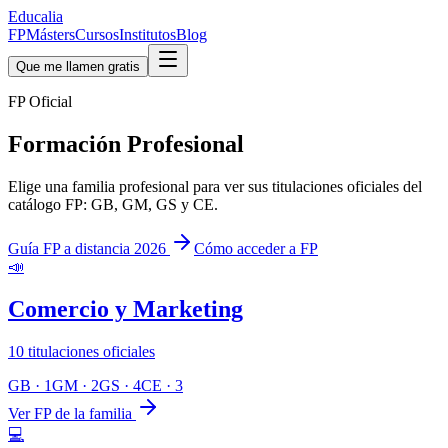
Educalia
FP
Másters
Cursos
Institutos
Blog
Que me llamen gratis
FP Oficial
Formación Profesional
Elige una familia profesional para ver sus titulaciones oficiales del
catálogo FP: GB, GM, GS y CE.
Guía FP a distancia 2026
Cómo acceder a FP
📣
Comercio y Marketing
10
titulaciones oficiales
GB
·
1
GM
·
2
GS
·
4
CE
·
3
Ver FP de la familia
💻