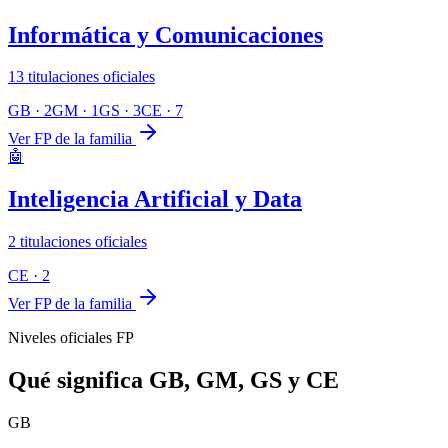
Informática y Comunicaciones
13
titulaciones oficiales
GB
·
2
GM
·
1
GS
·
3
CE
·
7
Ver FP de la familia
🤖
Inteligencia Artificial y Data
2
titulaciones oficiales
CE
·
2
Ver FP de la familia
Niveles oficiales FP
Qué significa GB, GM, GS y CE
GB