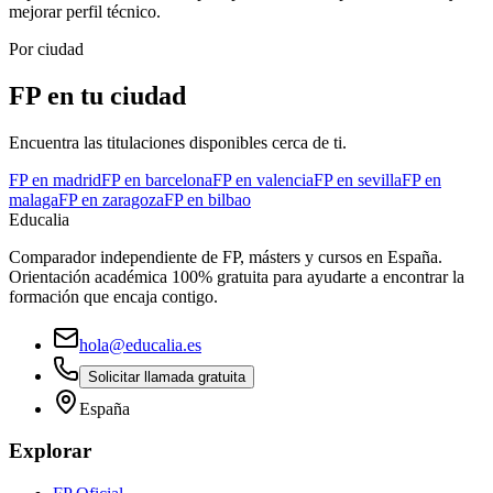
mejorar perfil técnico.
Por ciudad
FP en tu ciudad
Encuentra las titulaciones disponibles cerca de ti.
FP en
madrid
FP en
barcelona
FP en
valencia
FP en
sevilla
FP en
malaga
FP en
zaragoza
FP en
bilbao
Educalia
Comparador independiente de FP, másters y cursos en España.
Orientación académica 100% gratuita para ayudarte a encontrar la
formación que encaja contigo.
hola@educalia.es
Solicitar llamada gratuita
España
Explorar