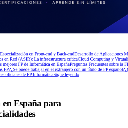
Especialización en Front-end y Back-end
Desarrollo de Aplicaciones M
s en Red (ASIR): La infraestructura crítica
Cloud Computing y Virtual
s mejores FP de Informática en España
Preguntas Frecuentes sobre la 
as FP?
¿Se puede trabajar en el extranjero con un título de FP español?
¿
nes oficiales de FP Informática
Sigue leyendo
a en España para
cialidades