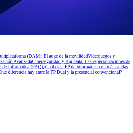
ultiplataforma (DAM): El auge de la movilidad
Videojuegos y
ización Avanzada
Ciberseguridad y Big Data: Las especializaciones de
FP de Informática (FAQ)
¿Cuál es la FP de informática con más salidas
Qué diferencia hay entre la FP Dual y la presencial convencional?