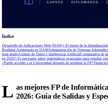
Índice
Desarrollo de Aplicaciones Web (DAW): El motor de la digitalización
Realidad Aumentada en DAM
Administración de Sistemas Informático
post-grado
Análisis de Datos e Inteligencia Artificial
Comparativa de la
en 2026?
¿Es necesario saber matemáticas avanzadas para estudiar est
¿Puedo acceder a la Universidad después de terminar la FP?
Titulacio
L
as mejores FP de Informátic
2026: Guía de Salidas y Espe