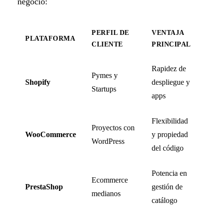
negocio:
PERFIL DE
VENTAJA
CU
PLATAFORMA
CLIENTE
PRINCIPAL
AP
Rapidez de
Pymes y
Shopify
despliegue y
Ba
Startups
apps
Flexibilidad
Proyectos con
WooCommerce
y propiedad
Me
WordPress
del código
Potencia en
Ecommerce
PrestaShop
gestión de
Me
medianos
catálogo