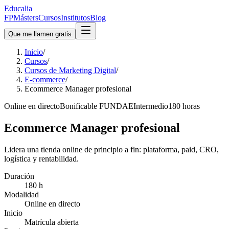
Educalia
FP
Másters
Cursos
Institutos
Blog
Que me llamen gratis
Inicio
/
Cursos
/
Cursos de Marketing Digital
/
E-commerce
/
Ecommerce Manager profesional
Online en directo
Bonificable FUNDAE
Intermedio
180 horas
Ecommerce Manager profesional
Lidera una tienda online de principio a fin: plataforma, paid, CRO,
logística y rentabilidad.
Duración
180 h
Modalidad
Online en directo
Inicio
Matrícula abierta