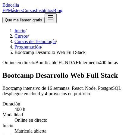
Educalia
FP
Másters
Cursos
Institutos
Blog
Que me llamen gratis
Inicio
/
Cursos
/
Cursos de Tecnología
/
Programación
/
Bootcamp Desarrollo Web Full Stack
Online en directo
Bonificable FUNDAE
Intermedio
400 horas
Bootcamp Desarrollo Web Full Stack
Bootcamp intensivo de 16 semanas. React, Node, PostgreSQL,
despliegue en cloud y 4 proyectos en portfolio.
Duración
400 h
Modalidad
Online en directo
Inicio
Matrícula abierta