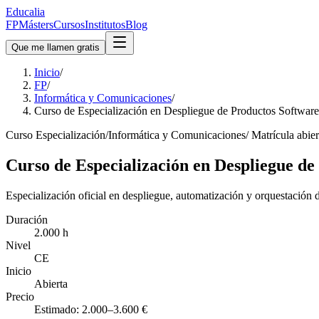
Educalia
FP
Másters
Cursos
Institutos
Blog
Que me llamen gratis
Inicio
/
FP
/
Informática y Comunicaciones
/
Curso de Especialización en Despliegue de Productos Softwar
Curso Especialización
/
Informática y Comunicaciones
/
Matrícula abier
Curso de Especialización en Despliegue d
Especialización oficial en despliegue, automatización y orquestación
Duración
2.000 h
Nivel
CE
Inicio
Abierta
Precio
Estimado: 2.000–3.600 €