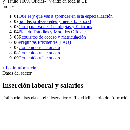
✓
Título 100% Oficial
✓
Válido en toda la UE
Índice
01
Qué es y qué vas a aprender en esta especialización
02
Salidas profesionales y mercado laboral
03
Comparativa de Tecnologías y Entornos
04
Plan de Estudios y Módulos Oficiales
05
Requisitos de acceso y matriculación
06
Preguntas Frecuentes (FAQ)
07
Contenido relacionado
08
Contenido relacionado
09
Contenido relacionado
↑ Pedir información
Datos del sector
Inserción laboral y salarios
Estimación basada en el Observatorio FP del Ministerio de Educació