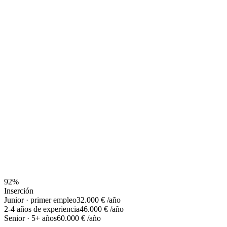
92
%
Inserción
Junior · primer empleo
32.000
€
/año
2-4 años de experiencia
46.000
€
/año
Senior · 5+ años
60.000
€
/año