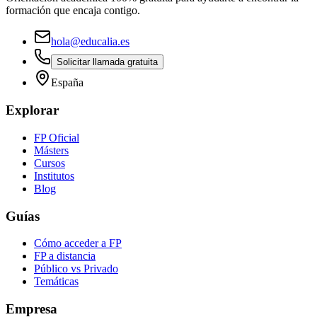
formación que encaja contigo.
hola@educalia.es
Solicitar llamada gratuita
España
Explorar
FP Oficial
Másters
Cursos
Institutos
Blog
Guías
Cómo acceder a FP
FP a distancia
Público vs Privado
Temáticas
Empresa