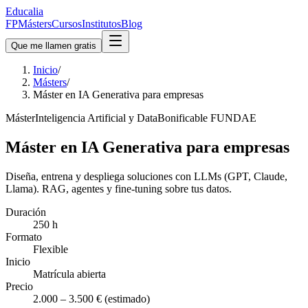
Educalia
FP
Másters
Cursos
Institutos
Blog
Que me llamen gratis
Inicio
/
Másters
/
Máster en IA Generativa para empresas
Máster
Inteligencia Artificial y Data
Bonificable FUNDAE
Máster en IA Generativa para empresas
Diseña, entrena y despliega soluciones con LLMs (GPT, Claude,
Llama). RAG, agentes y fine-tuning sobre tus datos.
Duración
250 h
Formato
Flexible
Inicio
Matrícula abierta
Precio
2.000 – 3.500 € (estimado)