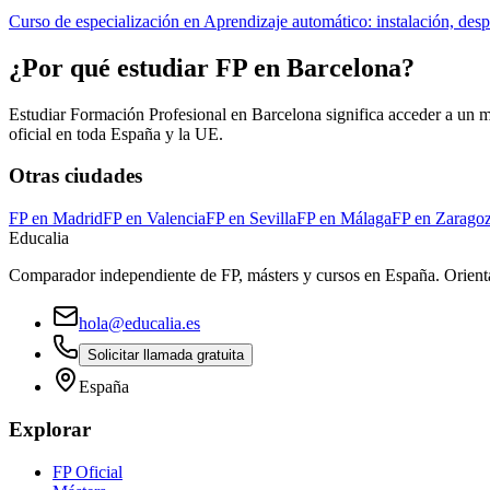
Curso de especialización en Aprendizaje automático: instalación, desp
¿Por qué estudiar FP en
Barcelona
?
Estudiar Formación Profesional en
Barcelona
significa acceder a un m
oficial en toda España y la UE.
Otras ciudades
FP en
Madrid
FP en
Valencia
FP en
Sevilla
FP en
Málaga
FP en
Zarago
Educalia
Comparador independiente de FP, másters y cursos en España. Orienta
hola@educalia.es
Solicitar llamada gratuita
España
Explorar
FP Oficial