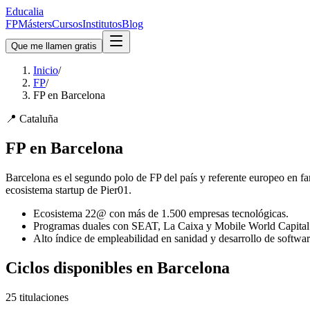
Educalia
FP
Másters
Cursos
Institutos
Blog
Que me llamen gratis
Inicio
/
FP
/
FP en Barcelona
📍
Cataluña
FP en
Barcelona
Barcelona es el segundo polo de FP del país y referente europeo en fa
ecosistema startup de Pier01.
Ecosistema 22@ con más de 1.500 empresas tecnológicas.
Programas duales con SEAT, La Caixa y Mobile World Capital
Alto índice de empleabilidad en sanidad y desarrollo de softwar
Ciclos disponibles en
Barcelona
25
titulaciones