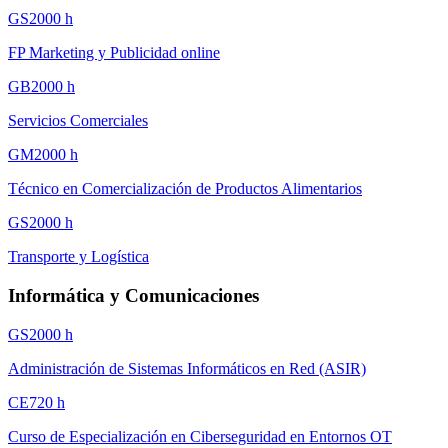
GS
2000
h
FP Marketing y Publicidad online
GB
2000
h
Servicios Comerciales
GM
2000
h
Técnico en Comercialización de Productos Alimentarios
GS
2000
h
Transporte y Logística
Informática y Comunicaciones
GS
2000
h
Administración de Sistemas Informáticos en Red (ASIR)
CE
720
h
Curso de Especialización en Ciberseguridad en Entornos OT