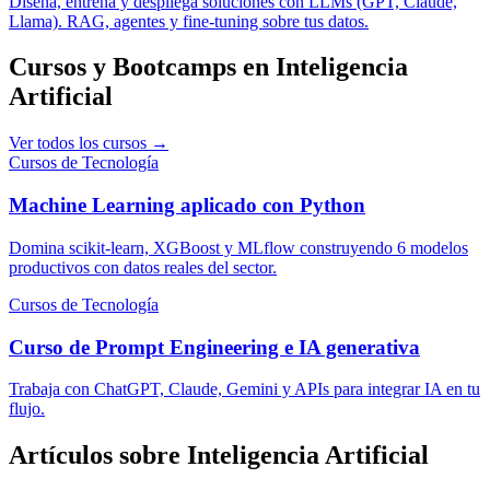
Diseña, entrena y despliega soluciones con LLMs (GPT, Claude,
Llama). RAG, agentes y fine-tuning sobre tus datos.
Cursos y Bootcamps en Inteligencia
Artificial
Ver todos los cursos →
Cursos de Tecnología
Machine Learning aplicado con Python
Domina scikit-learn, XGBoost y MLflow construyendo 6 modelos
productivos con datos reales del sector.
Cursos de Tecnología
Curso de Prompt Engineering e IA generativa
Trabaja con ChatGPT, Claude, Gemini y APIs para integrar IA en tu
flujo.
Artículos sobre Inteligencia Artificial