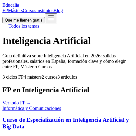
Educalia
FP
Másters
Cursos
Institutos
Blog
Que me llamen gratis
← Todos los temas
Inteligencia Artificial
Guía definitiva sobre Inteligencia Artificial en 2026: salidas
profesionales, salarios en España, formación clave y cómo elegir
entre FP, Máster o Cursos.
3
ciclos FP
4
másters
2
cursos
3
artículos
FP en Inteligencia Artificial
Ver todo FP →
Informática y Comunicaciones
Curso de Especialización en Inteligencia Artificial y
Big Data